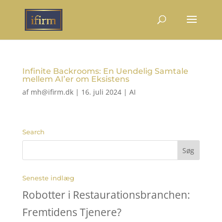
Infinite Backrooms: En Uendelig Samtale
mellem AI’er om Eksistens
af
mh@ifirm.dk
|
16. juli 2024
|
AI
Search
Seneste indlæg
Robotter i Restaurationsbranchen:
Fremtidens Tjenere?