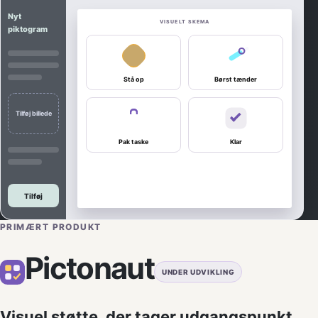
Nyt
VISUELT SKEMA
piktogram
Stå op
Børst tænder
Tilføj billede
Pak taske
Klar
Tilføj
PRIMÆRT PRODUKT
Pictonaut
UNDER UDVIKLING
Visuel støtte, der tager udgangspunkt