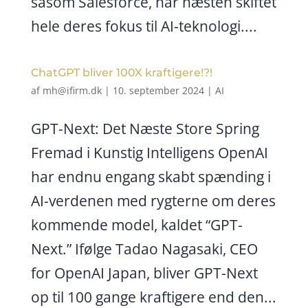
såsom Salesforce, har næsten skiftet
hele deres fokus til AI-teknologi....
ChatGPT bliver 100X kraftigere!?!
af
mh@ifirm.dk
|
10. september 2024
|
AI
GPT-Next: Det Næste Store Spring
Fremad i Kunstig Intelligens OpenAI
har endnu engang skabt spænding i
AI-verdenen med rygterne om deres
kommende model, kaldet “GPT-
Next.” Ifølge Tadao Nagasaki, CEO
for OpenAI Japan, bliver GPT-Next
op til 100 gange kraftigere end den...