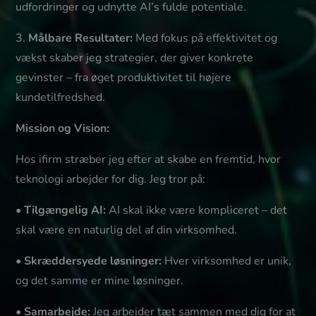
udfordringer og udnytte AI’s fulde potentiale.
3.
Målbare Resultater:
Med fokus på effektivitet og
vækst skaber jeg strategier, der giver konkrete
gevinster – fra øget produktivitet til højere
kundetilfredshed.
Mission og Vision:
Hos ifirm stræber jeg efter at skabe en fremtid, hvor
teknologi arbejder for dig. Jeg tror på:
•
Tilgængelig AI:
AI skal ikke være kompliceret – det
skal være en naturlig del af din virksomhed.
•
Skræddersyede løsninger:
Hver virksomhed er unik,
og det samme er mine løsninger.
•
Samarbejde:
Jeg arbejder tæt sammen med dig for at