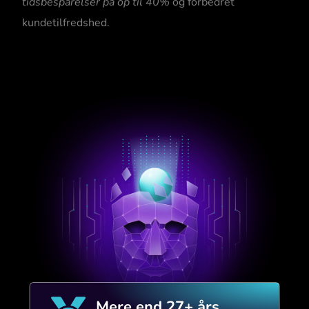
tidsbesparelser på op til 40%
og forbedret
kundetilfredshed.
Mere end 27+ års