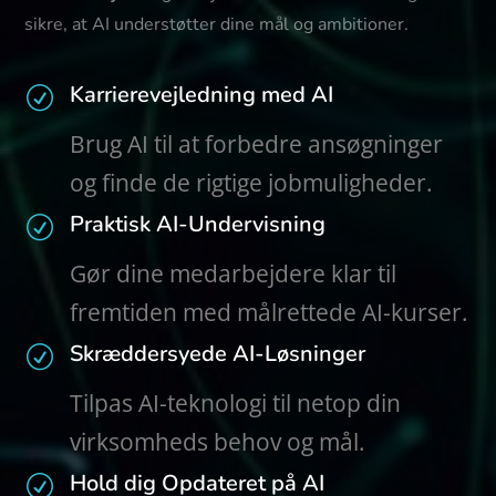
sikre, at AI understøtter dine mål og ambitioner.
Karrierevejledning med AI
R
Brug AI til at forbedre ansøgninger
og finde de rigtige jobmuligheder.
Praktisk AI-Undervisning
R
Gør dine medarbejdere klar til
fremtiden med målrettede AI-kurser.
Skræddersyede AI-Løsninger
R
Tilpas AI-teknologi til netop din
virksomheds behov og mål.
Hold dig Opdateret på AI
R